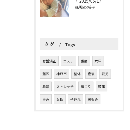
2025/05/17
託児の様子
タグ
Tags
骨盤矯正
エステ
腰痛
六甲
灘区
神戸市
整体
産後
託児
腸活
ストレッチ
肩こり
頭痛
歪み
女性
子連れ
腸もみ