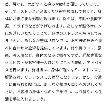
首、腰など、気がつくと痛みや疲れが溜まっています。
そして、ストレスが溜まった状態を放置しておくと、身
体にさまざまな影響が現れます。例えば、不眠や食欲不
振、イライラなどが挙げられます。あしなが整体サロン
にお越しいただくことで、身体のストレスを解消してみ
ませんか。あしなが整体サロンでは、お客様の痛みや疲
れに合わせた施術を提供しています。首や肩のコリ、腰
痛、冷え性など、身体の悩みは様々ですが、経験豊富な
セラピストがお客様一人ひとりに合った施術、アドバイ
スを行います。施術後は、身体が軽くなり、ストレスも
解消され、リラックスした状態になります。ぜひ、お近
くに来られた際には、あしなが整体サロンへお越しくだ
さい。お客様の身体と心のケアを行い、より健やかな生
活を手に入れましょう。