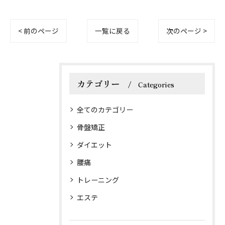
< 前のページ
一覧に戻る
次のページ >
カテゴリー
Categories
全てのカテゴリー
骨盤矯正
ダイエット
腰痛
トレーニング
エステ