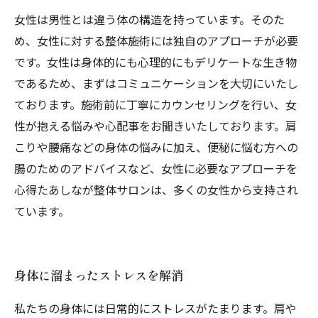
女性は男性とは違う体の構造を持っています。そのた
め、女性に対する整体施術には独自のアプローチが必要
です。女性は身体的にも心理的にもデリケートな生き物
であるため、まずはコミュニケーションを大切にいたし
ております。施術前に丁寧にカウンセリングを行い、女
性が抱える悩みや心配事をお聞きいたしております。肩
こりや腰痛などの身体の悩みに加え、便秘に悩む方への
腸のためのアドバイスなど、女性に必要なアプローチを
心得たあしなが整体サロンは、多くの女性から支持され
ています。
身体に溜まったストレスを解消
私たちの身体には日常的にストレスがたまります。肩や