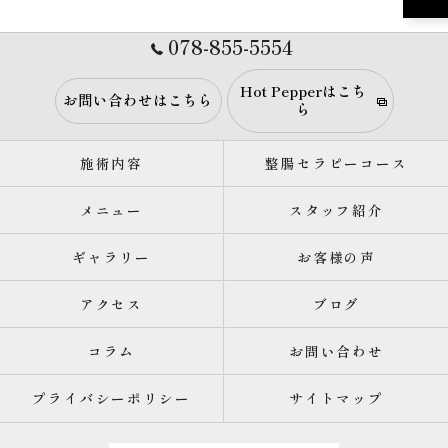
078-855-5554
Hot Pepperはこち
お問い合わせはこちら
ら
施術内容
整腸セラピーコース
メニュー
スタッフ紹介
ギャラリー
お客様の声
アクセス
ブログ
コラム
お問い合わせ
プライバシーポリシー
サイトマップ