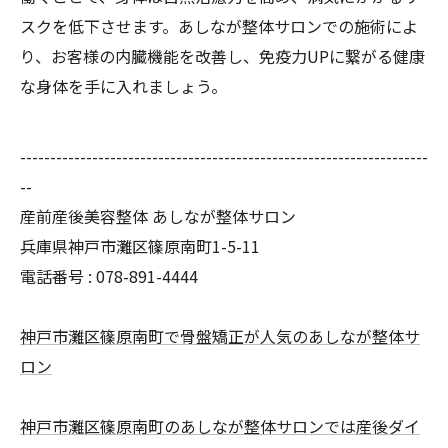
スクを低下させます。あしなが整体サロンでの施術によ
り、お客様の内臓機能を改善し、免疫力UPに繋がる健康
な身体を手に入れましょう。
--------------------------------------------------------------------
--
産前産後美容整体 あしなが整体サロン
兵庫県神戸市灘区篠原南町1-5-11
電話番号 : 078-891-4444
神戸市灘区篠原南町で骨盤矯正が人気のあしなが整体サ
ロン
神戸市灘区篠原南町のあしなが整体サロンでは産後ダイ